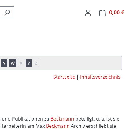
0,00 €
Ware
V
W
X
Y
Z
Startseite
|
Inhaltsverzeichnis
n und Publikationen zu
Beckmann
beteiligt, u. a. ist sie
Mitarbeiterin am Max
Beckmann
Archiv erschließt sie