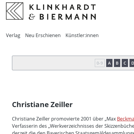
springen
Zur Hauptnavigation springen
Verlag
Neu Erschienen
Künstler:innen
0-9
A
B
C
Christiane Zeiller
Christiane Zeiller promovierte 2001 über „Max
Beckm
Verfasserin des „Werkverzeichnisses der Skizzenbüche
derzeit die den Bayerischen Staatsgemäldesammlun