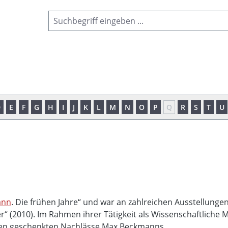
D
E
F
G
H
I
J
K
L
M
N
O
P
Q
R
S
T
U
ann
. Die frühen Jahre“ und war an zahlreichen Ausstellunge
r“ (2010). Im Rahmen ihrer Tätigkeit als Wissenschaftliche 
gen geschenkten Nachlässe Max Beckmanns.