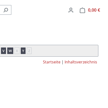
0,00 €
Ware
V
W
X
Y
Z
Startseite
|
Inhaltsverzeichnis