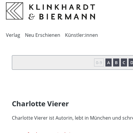
springen
Zur Hauptnavigation springen
Verlag
Neu Erschienen
Künstler:innen
0-9
A
B
C
Charlotte Vierer
Charlotte Vierer ist Autorin, lebt in München und schr