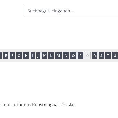
D
E
F
G
H
I
J
K
L
M
N
O
P
Q
R
S
T
U
eibt u. a. für das Kunstmagazin Fresko.