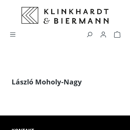
alt springen
Ware
László Moholy-Nagy