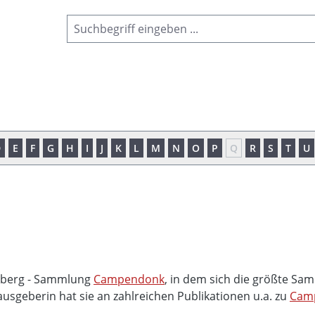
D
E
F
G
H
I
J
K
L
M
N
O
P
Q
R
S
T
U
nzberg - Sammlung
Campendonk
, in dem sich die größte 
usgeberin hat sie an zahlreichen Publikationen u.a. zu
Cam