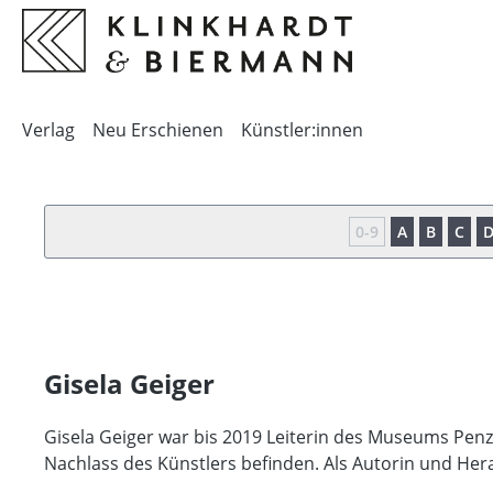
springen
Zur Hauptnavigation springen
Verlag
Neu Erschienen
Künstler:innen
0-9
A
B
C
Gisela Geiger
Gisela Geiger war bis 2019 Leiterin des Museums Pe
Nachlass des Künstlers befinden. Als Autorin und Hera