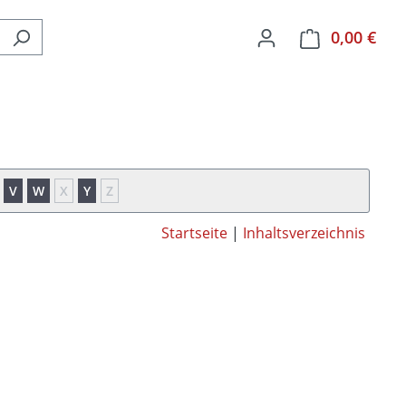
0,00 €
Ware
V
W
X
Y
Z
Startseite
|
Inhaltsverzeichnis