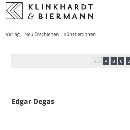
springen
Zur Hauptnavigation springen
Verlag
Neu Erschienen
Künstler:innen
0-9
A
B
C
Edgar Degas