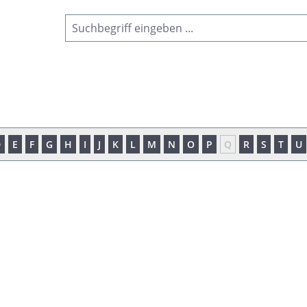
D
E
F
G
H
I
J
K
L
M
N
O
P
Q
R
S
T
U