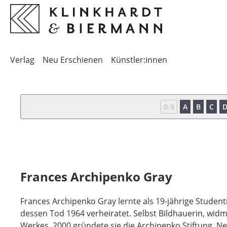
springen
Zur Hauptnavigation springen
Verlag
Neu Erschienen
Künstler:innen
0-9
A
B
C
Frances Archipenko Gray
Frances Archipenko Gray lernte als 19-jährige Stude
dessen Tod 1964 verheiratet. Selbst Bildhauerin, widme
Werkes. 2000 gründete sie die Archipenko Stiftung, New 