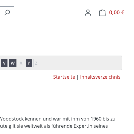
0,00 €
Ware
V
W
X
Y
Z
Startseite
|
Inhaltsverzeichnis
n Woodstock kennen und war mit ihm von 1960 bis zu
te gilt sie weltweit als führende Expertin seines