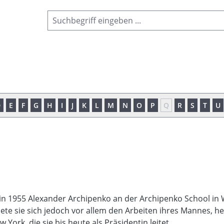
D
E
F
G
H
I
J
K
L
M
N
O
P
Q
R
S
T
U
ntin 1955 Alexander Archipenko an der Archipenko School i
te sie sich jedoch vor allem den Arbeiten ihres Mannes, heu
York, die sie bis heute als Präsidentin leitet.