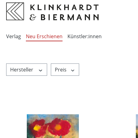
springen
Zur Hauptnavigation springen
Verlag
Neu Erschienen
Künstler:innen
Hersteller
Preis