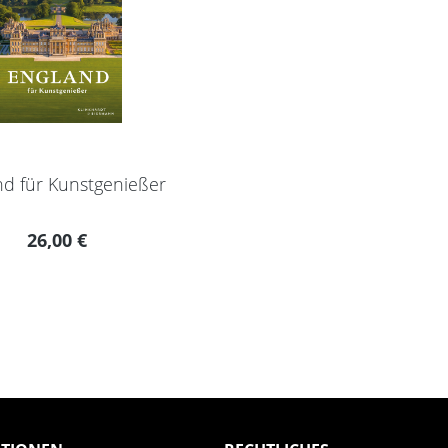
nd für Kunstgenießer
Regulärer Preis:
26,00 €