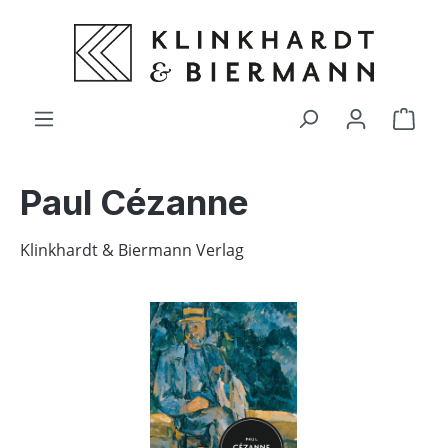
alt springen
Ware
Paul Cézanne
Klinkhardt & Biermann Verlag
Bildergalerie überspringen