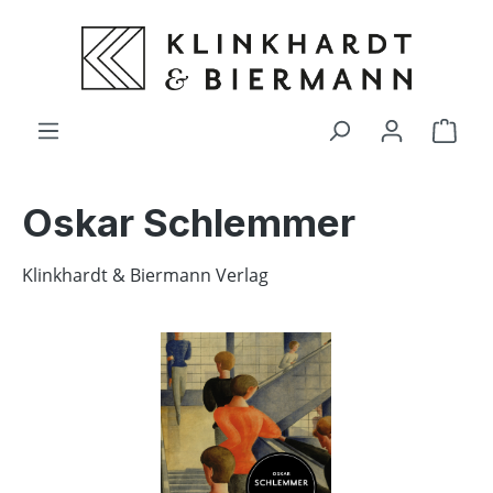
alt springen
Ware
Oskar Schlemmer
Klinkhardt & Biermann Verlag
Bildergalerie überspringen