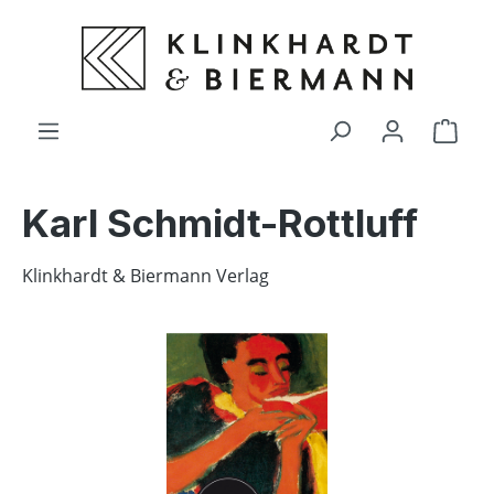
alt springen
Ware
Karl Schmidt-Rottluff
Klinkhardt & Biermann Verlag
Bildergalerie überspringen