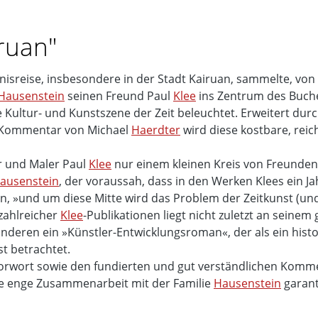
ruan"
nisreise, insbesondere in der Stadt Kairuan, sammelte, von 
Hausenstein
seinen Freund Paul
Klee
ins Zentrum des Buches
he Kultur- und Kunstszene der Zeit beleuchtet. Erweitert du
en Kommentar von Michael
Haerdter
wird diese kostbare, reic
er und Maler Paul
Klee
nur einem kleinen Kreis von Freunden
ausenstein
, der voraussah, dass in den Werken Klees ein J
, »und um diese Mitte wird das Problem der Zeitkunst (und 
zahlreicher
Klee
-Publikationen liegt nicht zuletzt an seine
nderen ein »Künstler-Entwicklungsroman«, der als ein hist
t betrachtet.
Vorwort sowie den fundierten und gut verständlichen Komm
 die enge Zusammenarbeit mit der Familie
Hausenstein
garant