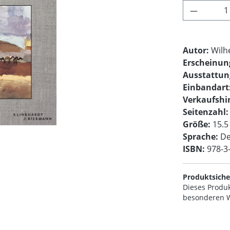
Produkt 
Autor:
Wilh
Erscheinu
Ausstattun
Einbandart
Verkaufshi
Seitenzahl:
Größe:
15.5
Sprache:
De
ISBN:
978-3
Produktsiche
Dieses Produk
besonderen W