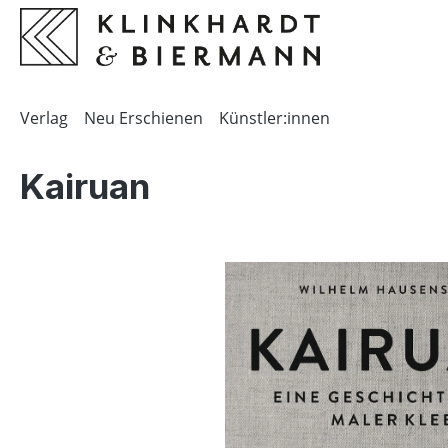
springen
Zur Hauptnavigation springen
Verlag
Neu Erschienen
Künstler:innen
Kairuan
Bildergalerie überspringen