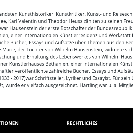
dsten Kunsthistoriker, Kunstkritiker, Kunst- und Reiseschr
l Klee, Karl Valentin und Theodor Heuss zählten zu seinen F
war Hausenstein der erste Botschafter der Bundesrepublik D
nien, einer internationalen Künstlerresidenz und Werkstatt
eiche Bücher, Essays und Aufsätze über Themen aus den Bere
-Marie, der Tochter von Wilhelm Hausenstein, widmete sich
chung und Erhaltung des Lebenswerkes von Wilhelm Hausens
liner Künstlerhauses Bethanien, einer internationalen Küns
ftler veröffentlichte zahlreiche Bücher, Essays und Aufsä
(1933 - 2017)war Schriftsteller, Lyriker und Essayist. Für se
t, wurde er vielfach ausgezeichnet. Härtling war u. a. Mitg
TIONEN
RECHTLICHES