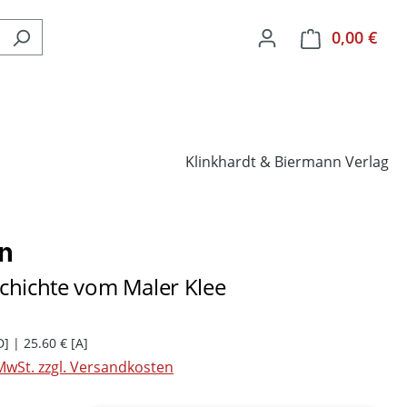
0,00 €
Ware
Klinkhardt & Biermann Verlag
n
chichte vom Maler Klee
D] | 25.60 € [A]
 MwSt. zzgl. Versandkosten