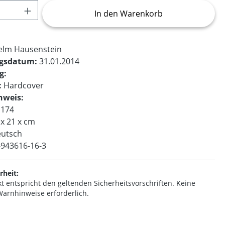
Anzahl: Gib den gewünschten Wert ein o
In den Warenkorb
elm Hausenstein
ngsdatum:
31.01.2014
g:
:
Hardcover
nweis:
174
 x 21 x cm
utsch
-943616-16-3
rheit:
t entspricht den geltenden Sicherheitsvorschriften. Keine
arnhinweise erforderlich.