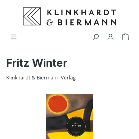
alt springen
Ware
Fritz Winter
Klinkhardt & Biermann Verlag
Bildergalerie überspringen