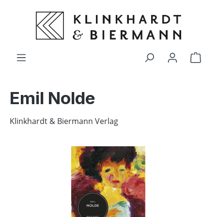
alt springen
Ware
Emil Nolde
Klinkhardt & Biermann Verlag
Bildergalerie überspringen