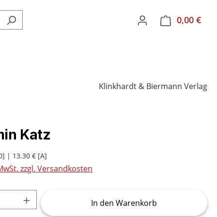
0,00 €
Ware
Klinkhardt & Biermann Verlag
in Katz
D] | 13.30 € [A]
 MwSt. zzgl. Versandkosten
Anzahl: Gib den gewünschten Wert ein o
In den Warenkorb