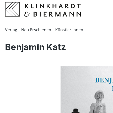
springen
Zur Hauptnavigation springen
Verlag
Neu Erschienen
Künstler:innen
Benjamin Katz
Bildergalerie überspringen