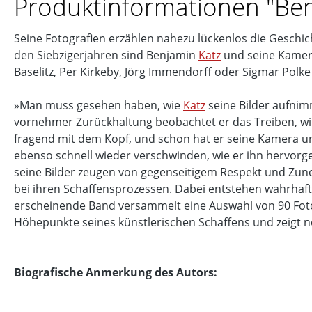
Produktinformationen "Ben
Seine Fotografien erzählen nahezu lückenlos die Geschi
den Siebzigerjahren sind Benjamin
Katz
und seine Kamera
Baselitz, Per Kirkeby, Jörg Immendorff oder Sigmar Polk
»Man muss gesehen haben, wie
Katz
seine Bilder aufnim
vornehmer Zurückhaltung beobachtet er das Treiben, wi
fragend mit dem Kopf, und schon hat er seine Kamera un
ebenso schnell wieder verschwinden, wie er ihn hervor
seine Bilder zeugen von gegenseitigem Respekt und Zuneig
bei ihren Schaffensprozessen. Dabei entstehen wahrhafti
erscheinende Band versammelt eine Auswahl von 90 Foto
Höhepunkte seines künstlerischen Schaffens und zeigt n
Biografische Anmerkung des Autors: