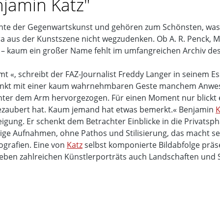
jamin Katz"
chte der Gegenwartskunst und gehören zum Schönsten, was di
 aus der Kunstszene nicht wegzudenken. Ob A. R. Penck, Ma
e – kaum ein großer Name fehlt im umfangreichen Archiv des
mt «, schreibt der FAZ-Journalist Freddy Langer in seinem 
nkt mit einer kaum wahrnehmbaren Geste manchem Anwesende
ter dem Arm hervorgezogen. Für einen Moment nur blickt e
gezaubert hat. Kaum jemand hat etwas bemerkt.« Benjamin
K
ung. Er schenkt dem Betrachter Einblicke in die Privatsphär
ge Aufnahmen, ohne Pathos und Stilisierung, das macht sei
grafien. Eine von
Katz
selbst komponierte Bildabfolge präsen
eben zahlreichen Künstlerporträts auch Landschaften und S