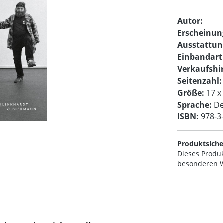
Autor:
Erscheinu
Ausstattun
Einbandart
Verkaufshi
Seitenzahl:
Größe:
17 x
Sprache:
De
ISBN:
978-3
Produktsiche
Dieses Produk
besonderen W