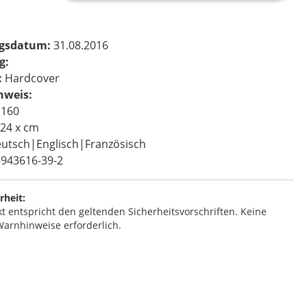
ngsdatum:
31.08.2016
g:
:
Hardcover
nweis:
160
 24 x cm
utsch|Englisch|Französisch
-943616-39-2
rheit:
t entspricht den geltenden Sicherheitsvorschriften. Keine
arnhinweise erforderlich.