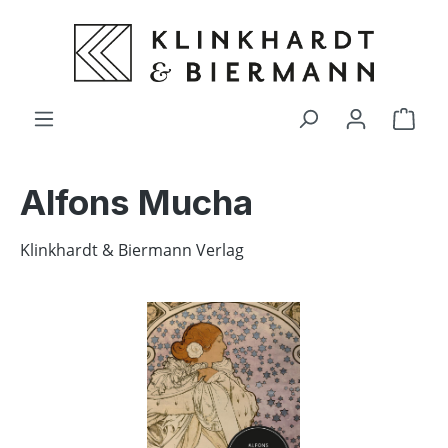
alt springen
Ware
Alfons Mucha
Klinkhardt & Biermann Verlag
Bildergalerie überspringen