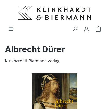
alt springen
Ware
Albrecht Dürer
Klinkhardt & Biermann Verlag
Bildergalerie überspringen